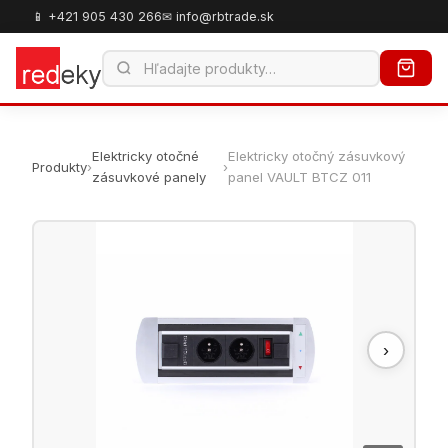
📱 +421 905 430 266
✉ info@rbtrade.sk
Elektricky otočné
Elektricky otočný zásuvkový
Produkty
›
›
zásuvkové panely
panel VAULT BTCZ 011
›