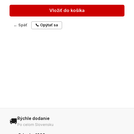
Vložiť do košíka
← Späť
📞 Opýtať sa
Rýchle dodanie
🚚
Po celom Slovensku