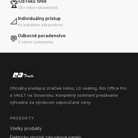
Od roku 1998
🏆
25+ rokov skúseností
Individuálny prístup
📐
Ku každému zákazníkovi
Odborné poradenstvo
💬
V celom sortimente
Oficiálny predajca značiek Hobis, LD seating, Rim Office Pro
a VAULT na Slovensku. Kompletný sortiment predávame
výhradne za výrobcom odporúčané ceny.
PRODUKTY
Všetky produkty
Elektricky otočné zásuvkové panely