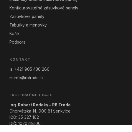
Konfigurovateľné zásuvkové panely
Zásuvkové panely
Tabuľky a menovky
Košík
Podpora
KONTAKT
📱 +421 905 430 266
✉ info@rbtrade.sk
FAKTURAČNÉ ÚDAJE
Ing. Robert Redeky – RB Trade
Chorvátska 14, 900 81 Šenkvice
IČO: 35 327 162
DIČ: 1020218100
IČ DPH: SK1020218100