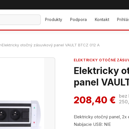
Produkty
Podpora
Kontakt
Prihl
y
›
Elektricky otočný zásuvkový panel VAULT BTCZ 012 A
ELEKTRICKY OTOČNÉ ZÁSU
Elektricky 
panel VAUL
bez
208,40 €
250,
Elektricky otočný panel, 2x
Nabíjacie USB: NIE