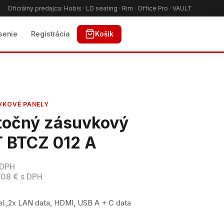
Oficiálny predajca: Hobis · LD seating · Rim · Office Pro · VAULT
Košík
ásenie
Registrácia
VKOVÉ PANELY
otočný zásuvkový
T BTCZ 012 A
 DPH
08 € s DPH
 el.,2x LAN data, HDMI, USB A + C data