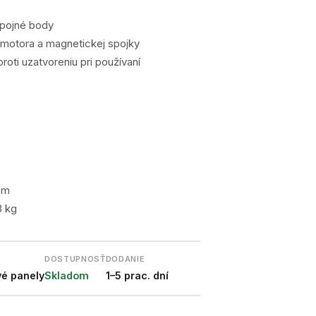
rípojné body
motora a magnetickej spojky
oti uzatvoreniu pri používaní
cm
3 kg
DOSTUPNOSŤ
DODANIE
vé panely
Skladom
1–5 prac. dní