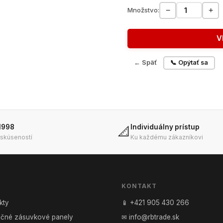
−
+
Množstvo:
V
← Späť
📞 Opýtať sa
1998
Individuálny prístup
📐
 skúseností
Ku každému zákazníkovi
KONTAKT
kty
📱 +421 905 430 266
točné zásuvkové panely
✉ info@rbtrade.sk