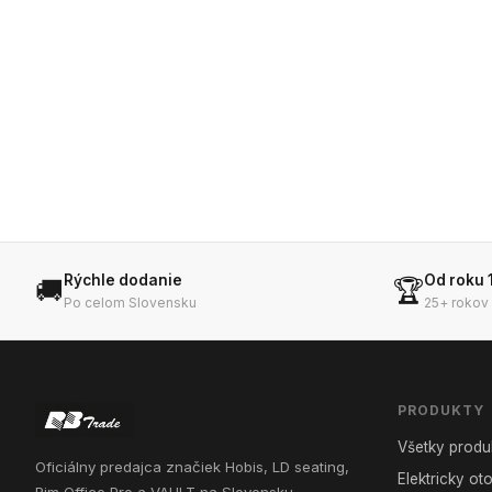
Rýchle dodanie
Od roku 
🚚
🏆
Po celom Slovensku
25+ rokov
PRODUKTY
Všetky produ
Oficiálny predajca značiek Hobis, LD seating,
Elektricky o
Rim Office Pro a VAULT na Slovensku.