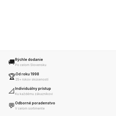
Rýchle dodanie
🚚
Po celom Slovensku
Od roku 1998
🏆
25+ rokov skúseností
Individuálny prístup
📐
Ku každému zákazníkovi
Odborné poradenstvo
💬
V celom sortimente