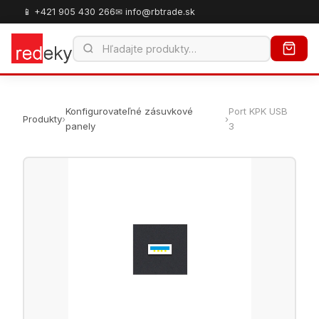
📱 +421 905 430 266
✉ info@rbtrade.sk
Konfigurovateľné zásuvkové
Port KPK USB
Produkty
›
›
panely
3