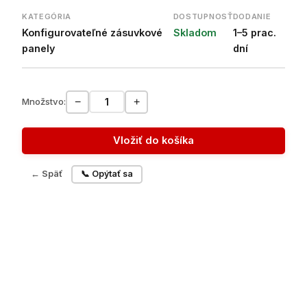
KATEGÓRIA
DOSTUPNOSŤ
DODANIE
Konfigurovateľné zásuvkové
Skladom
1–5 prac.
panely
dní
−
+
Množstvo:
Vložiť do košíka
← Späť
📞 Opýtať sa