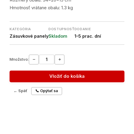
Rozmery obalu: 34x20x15 cm
Hmotnosť vrátane obalu: 1.3 kg
KATEGÓRIA
DOSTUPNOSŤ
DODANIE
Zásuvkové panely
Skladom
1–5 prac. dní
−
+
Množstvo:
Vložiť do košíka
← Späť
📞 Opýtať sa