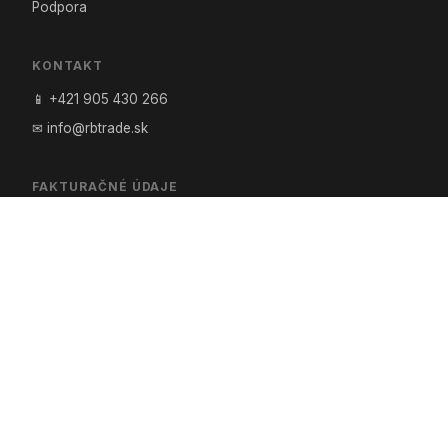
Podpora
KONTAKT
📱 +421 905 430 266
✉ info@rbtrade.sk
FAKTURAČNÉ ÚDAJE
Ing. Robert Redeky – RB Trade
Chorvátska 14, 900 81 Šenkvice
IČO: 35 327 162
DIČ: 1020218100
IČ DPH: SK1020218100
© 2026 RB Trade — Ing. Robert Redeky. Všetky práva
vyhradené. Oficiálny predajca: Hobis · LD seating · Rim · Office
Pro · VAULT