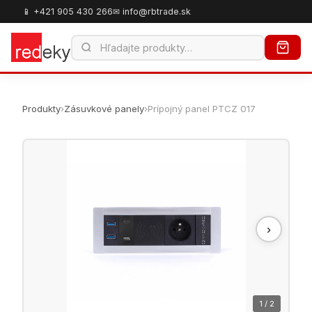
📱 +421 905 430 266
✉ info@rbtrade.sk
Produkty
›
Zásuvkové panely
›
Prípojný panel PTCZ 017
›
1 / 2