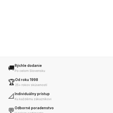
Rýchle dodanie
🚚
Po celom Slovensku
Od roku 1998
🏆
25+ rokov skúseností
Individuálny prístup
📐
Ku každému zákazníkovi
Odborné poradenstvo
💬