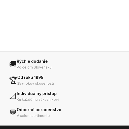
Rýchle dodanie
🚚
Po celom Slovensku
Od roku 1998
🏆
25+ rokov skúseností
Individuálny prístup
📐
Ku každému zákazníkovi
Odborné poradenstvo
💬
V celom sortimente