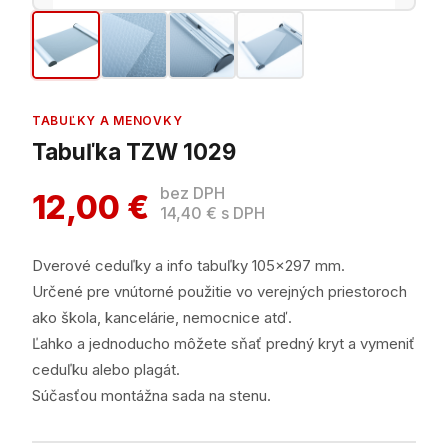
TABUĽKY A MENOVKY
Tabuľka TZW 1029
bez DPH
12,00 €
14,40 € s DPH
Dverové ceduľky a info tabuľky 105×297 mm.
Určené pre vnútorné použitie vo verejných priestoroch
ako škola, kancelárie, nemocnice atď.
Ľahko a jednoducho môžete sňať predný kryt a vymeniť
ceduľku alebo plagát.
Súčasťou montážna sada na stenu.