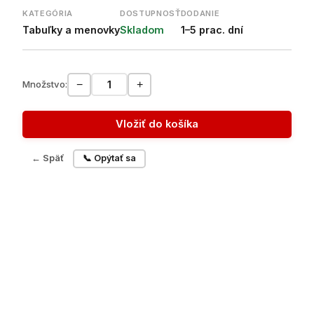
KATEGÓRIA
DOSTUPNOSŤ
DODANIE
Tabuľky a menovky
Skladom
1–5 prac. dní
−
+
Množstvo:
Vložiť do košíka
← Späť
📞 Opýtať sa