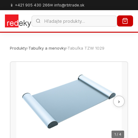
📱 +421 905 430 266
✉ info@rbtrade.sk
Produkty
›
Tabuľky a menovky
›
Tabuľka TZW 1029
›
1 / 4